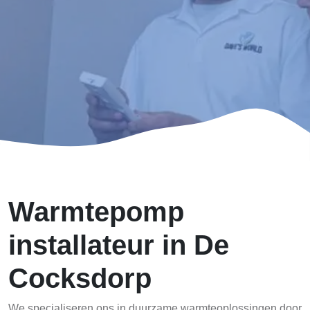
Warmtepomp
installateur in De
Cocksdorp
We specialiseren ons in duurzame warmteoplossingen door