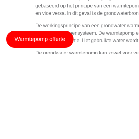
gebaseerd op het principe van een warmtepomp
en vice versa. In dit geval is de grondwaterbr
De werkingsprincipe van een grondwater warmt
het warmtepompensysteem. De warmtepomp extra
Warmtepomp offerte
de gewenste functie. Het gebruikte water wordt
De grondwater warmtepomp kan zowel voor verwa
terwijl het in de zomer de binnentemperatuur a
Voordelen Van Gron
De installatie van een grondwater warmtepomp 
de vermindering van CO2-uitstootten. Door gebr
levert niet alleen milieuvoordelen op, maar oo
Een ander belangrijk voordeel is de hoge eff
die aanzienlijk hoger is dan traditionele verw
thermische energie worden geleverd aan het 