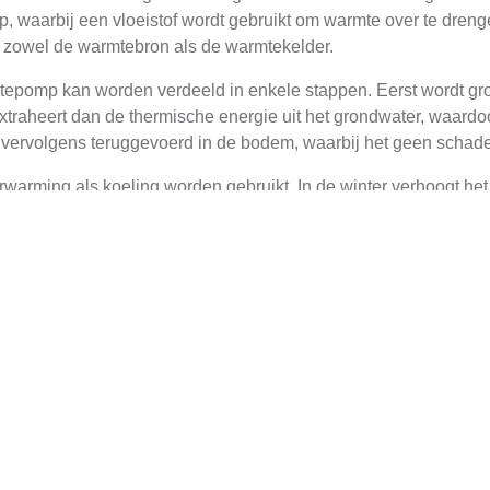
, waarbij een vloeistof wordt gebruikt om warmte over te dre
on zowel de warmtebron als de warmtekelder.
epomp kan worden verdeeld in enkele stappen. Eerst wordt gr
heert dan de thermische energie uit het grondwater, waardoor 
 vervolgens teruggevoerd in de bodem, waarbij het geen schadel
rming als koeling worden gebruikt. In de winter verhoogt het s
fkoelt door de warmte af te voeren naar de bodem.
dwater Warmtepompen
in De Cocksdorp biedt verschillende voordelen. Ten eerste is 
uik te maken van natuurlijke thermische energie, wordt er minder
k kostenbesparingen op het langere termijn.
iciëntie van grondwater warmtepompen. Deze systemen kunnen ee
armingssystemen. Dit betekent dat voor elk eenheid energie die
gebouw.